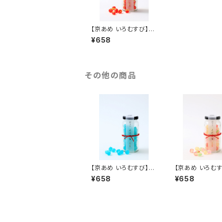
【京あめ いろむすび】紅
赤(りんご) ビン入りタイ
¥658
プ（手提げ袋付き）
その他の商品
【京あめ いろむすび】空
【京あめ いろむ
色(ラムネ) ビン入タイプ
船玉 ビン入りタ
¥658
¥658
（手提げ袋付き）
提げ袋付き）