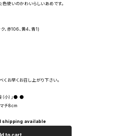
た色使いのかわいらしいあめです。
、赤106、黄4、青1)
べくお早くお召し上がり下さい。
（小）」● ●
底マチ8cm
l shipping available
d to cart