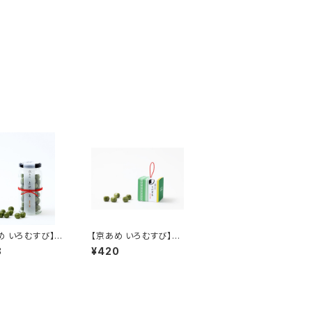
め いろむすび】初
【京あめ いろむすび】初
茶) ビン入タイプ
昔(抹茶) CUBEタイプ
8
¥420
げ袋付き）
（手提げ袋付き）