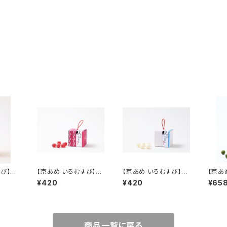
すび】風
【京あめ いろむすび】京
【京あめ いろむすび】白
【京あ
イプ（手
紫(ブルーベリー) CUB
粉(みるく) CUBEタイプ
昔(抹
¥420
¥420
¥65
Eタイプ（手提げ袋付き）
（手提げ袋付き）
（手提
商品一覧に戻る