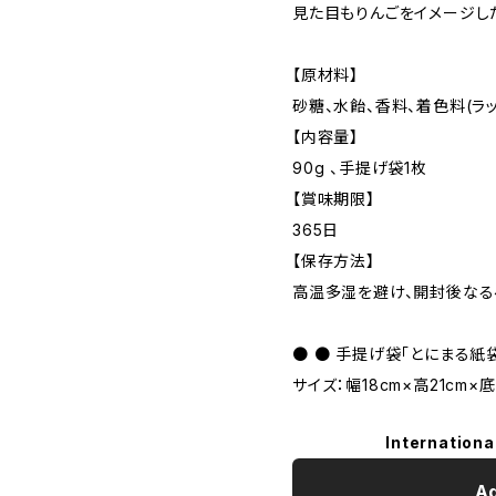
見た目もりんごをイメージし
【原材料】
砂糖、水飴、香料、着色料(ラック
【内容量】
90g 、手提げ袋1枚
【賞味期限】
365日
【保存方法】
高温多湿を避け、開封後なる
● ● 手提げ袋「とにまる紙袋
サイズ：幅18cm×高21cm×
Internationa
Ad