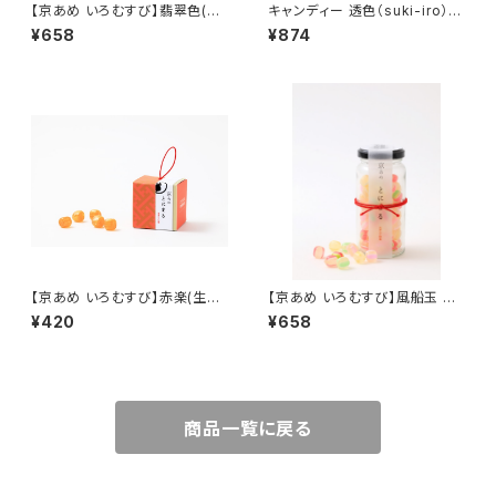
【京あめ いろむすび】翡翠色(マ
キャンディー 透色（suki-iro）
スカット) ビン入りタイプ（手提
（手提げ袋付き）
¥658
¥874
げ袋付き）
【京あめ いろむすび】赤楽(生姜)
【京あめ いろむすび】風船玉 ビ
CUBEタイプ（手提げ袋付き）
ン入りタイプ（手提げ袋付き）
¥420
¥658
商品一覧に戻る