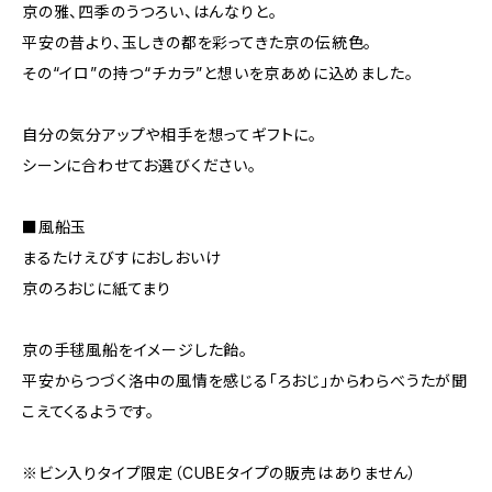
京の雅、四季のうつろい、はんなりと。
平安の昔より、玉しきの都を彩ってきた京の伝統色。
その“イロ”の持つ“チカラ”と想いを京あめに込めました。
自分の気分アップや相手を想ってギフトに。
シーンに合わせてお選びください。
■風船玉
まるたけえびすにおしおいけ
京のろおじに紙てまり
京の手毬風船をイメージした飴。
平安からつづく洛中の風情を感じる「ろおじ」からわらべうたが聞
こえてくるようです。
※ビン入りタイプ限定（CUBEタイプの販売はありません）