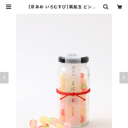
【京あめ いろむすび】風船玉 ビン入り
タイプ（手提げ袋付き） | とにまる【京
都宇治 京あめ】