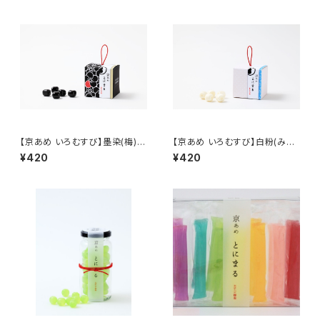
【京あめ いろむすび】墨染(梅) C
【京あめ いろむすび】白粉(みる
UBEタイプ（手提げ袋付き）
く) CUBEタイプ（手提げ袋付き）
¥420
¥420