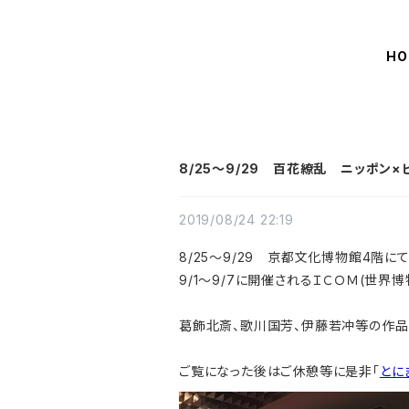
HO
8/25～9/29 百花繚乱 ニッポン
2019/08/24 22:19
8/25～9/29 京都文化博物館4階に
9/1～9/7に開催されるＩＣＯＭ(世
葛飾北斎、歌川国芳、伊藤若冲等の作品
ご覧になった後はご休憩等に是非「
とに