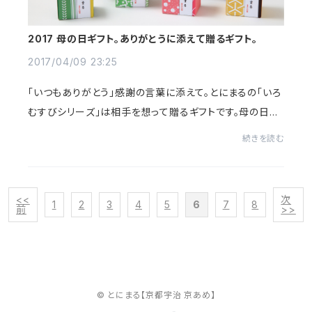
2017 母の日ギフト。ありがとうに添えて贈るギフト。
2017/04/09 23:25
「いつもありがとう」感謝の言葉に添えて。とにまるの「いろ
むすびシリーズ」は相手を想って贈るギフトです。母の日に
ピッタリ。是非、ご利用下さい。
続きを読む
<<
次
1
2
3
4
5
6
7
8
前
>>
© とにまる【京都宇治 京あめ】