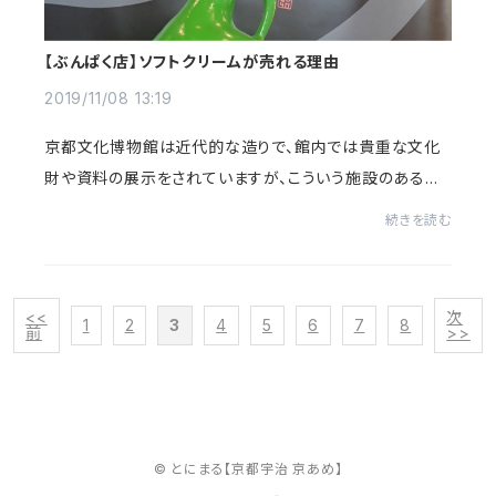
【ぶんぱく店】ソフトクリームが売れる理由
2019/11/08 13:19
京都文化博物館は近代的な造りで、館内では貴重な文化
財や資料の展示をされていますが、こういう施設のあるあ
るが空調ナンだかなっていうやつです。しっかりしているか
続きを読む
らこそのこの空調！ソフトクリームが一年を...
<<
次
1
2
3
4
5
6
7
8
前
>>
© とにまる【京都宇治 京あめ】